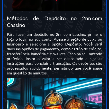
Métodos de Depósito no 2nn.com
Cassino
Para fazer um depósito no 2nn.com cassino, primeiro
faça o login na sua conta. Acesse a seção de caixa ou
financeiro e selecione a opção 'Depósito'. Você verá
diversas opções de pagamento, como cartão de crédito,
transferência bancária e e-wallets. Escolha seu método
preferido, insira o valor a ser depositado e siga as
instruções para concluir a transação. Os depósitos são
processados rapidamente, permitindo que você jogue
em questão de minutos.