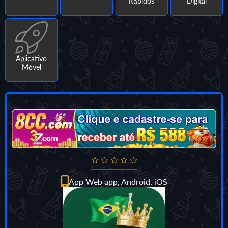
Rápidos
Digital
Aplicativo
Móvel
App Web app, Android, iOS