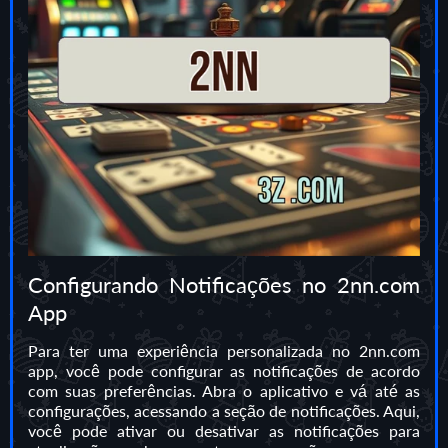
Configurando Notificações no 2nn.com
App
Para ter uma experiência personalizada no 2nn.com
app, você pode configurar as notificações de acordo
com suas preferências. Abra o aplicativo e vá até as
configurações, acessando a seção de notificações. Aqui,
você pode ativar ou desativar as notificações para