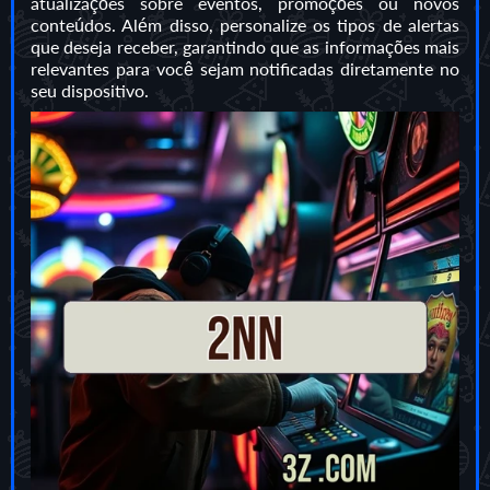
atualizações sobre eventos, promoções ou novos
conteúdos. Além disso, personalize os tipos de alertas
que deseja receber, garantindo que as informações mais
relevantes para você sejam notificadas diretamente no
seu dispositivo.